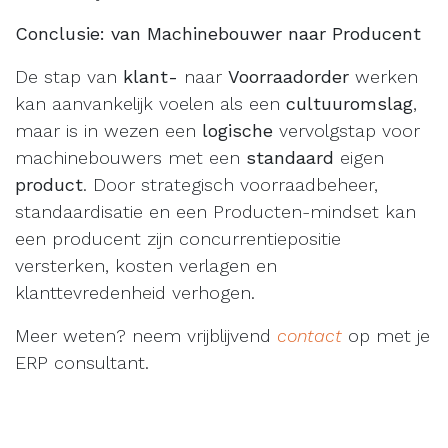
Conclusie: van Machinebouwer naar Producent
De stap van
klant-
naar
Voorraadorder
werken
kan aanvankelijk voelen als een
cultuuromslag
,
maar is in wezen een
logische
vervolgstap voor
machinebouwers met een
standaard
eigen
product
. Door strategisch voorraadbeheer,
standaardisatie en een Producten-mindset kan
een producent zijn concurrentiepositie
versterken, kosten verlagen en
klanttevredenheid verhogen.
Meer weten? neem vrijblijvend
contact
op met je
ERP consultant.
in
Kennisbank
#
ERP
Voorraad
Werkvoorbereiding