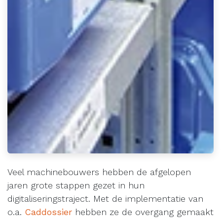
Veel machinebouwers hebben de afgelopen
jaren grote stappen gezet in hun
digitaliseringstraject. Met de implementatie van
o.a.
Caddossier
hebben ze de overgang gemaakt