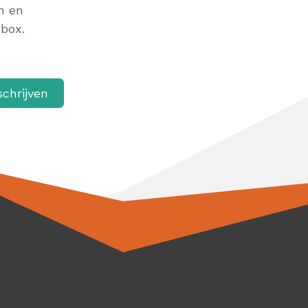
n en
nbox.
schrijven