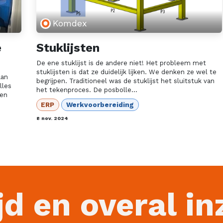
Komdex
e
Stuklijsten
De ene stuklijst is de andere niet! Het probleem met
stuklijsten is dat ze duidelijk lijken. We denken ze wel te
aan
begrijpen. Traditioneel was de stuklijst het sluitstuk van
lles
het tekenproces. De posbolle...
een
ERP
Werkvoorbereiding
8 nov. 2024
jd en overal in