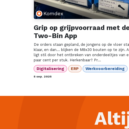
Komdex
Grip op grijpvoorraad met d
Two-Bin App
De orders staan gepland, de jongens op de vloer st
klaar, en dan… blijken de M8x30 bouten op te zijn. A
ligt stil door het ontbreken van onderdeeltjes van 
paar cent per stuk. Herkenbaar? Pr...
Digitalisering
ERP
Werkvoorbereiding
5 sep. 2025
Alti