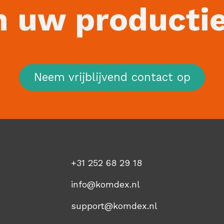
n uw producti
Neem vrijblijvend contact op
+31 252 68 29 18
info@komdex.nl
support@komdex.nl