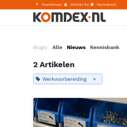
Overslaan naar inhoud
TeamViewer
Werken bij
Kennisbank
Blogs:
Alle
Nieuws
Kennisbank
2 Artikelen
Werkvoorbereiding
×