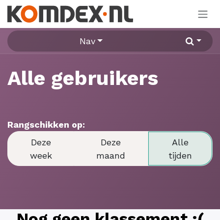
Overslaan naar inhoud
Nav
Alle gebruikers
Rangschikken op:
Deze
Deze
Alle
week
maand
tijden
Nog geen klassement :(