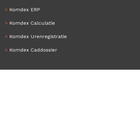
>
Komdex ERP
>
Komdex Calculatie
>
Komdex Urenregistratie
>
Komdex Caddossier
>
ERP Metaal
>
ERP Constructie
>
ERP Plaatwerk
>
ERP Draaien en Frezen
>
ERP Kunststof